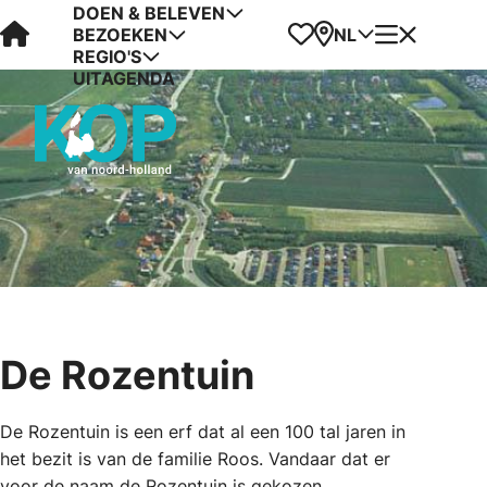
DOEN & BELEVEN
Visit Kop van Holland
Favorieten
Kaart
Menu
NL
BEZOEKEN
REGIO'S
UITAGENDA
De Rozentuin
De Rozentuin is een erf dat al een 100 tal jaren in
het bezit is van de familie Roos. Vandaar dat er
voor de naam de Rozentuin is gekozen.