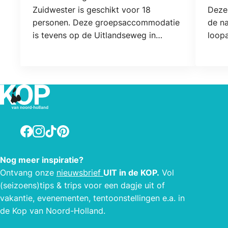
Locatie
Locat
Zuidwester is geschikt voor 18
Deze 
personen. Deze groepsaccommodatie
de na
is tevens op de Uitlandseweg in
loopa
Callantsoog, net als de boerderij
campi
Hoeve Landzicht en ons Duynpark. De
kunt 
grote groepsruimte met voldoende
van d
zitplaatsen voor iedereen is ideaal
met u
voor een uitgebreide lunch, gezellige
zowel
spelletjes middag of het avondmaal.
seiz
Hier kunt u perfect terecht voor een
Facebook
Instagram
TikTok
Pinterest
familiereünie of met uw
vriendengroep.
Nog meer inspiratie?
Ontvang onze
nieuwsbrief
UIT in de KOP.
Vol
(seizoens)tips & trips voor een dagje uit of
vakantie, evenementen, tentoonstellingen e.a. in
de Kop van Noord-Holland.