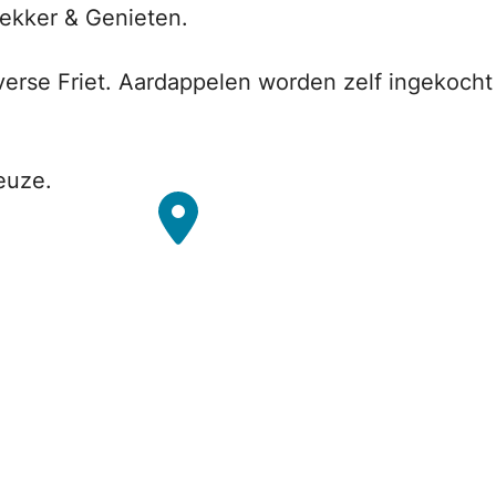
Lekker & Genieten.
rse Friet. Aardappelen worden zelf ingekocht i
euze.