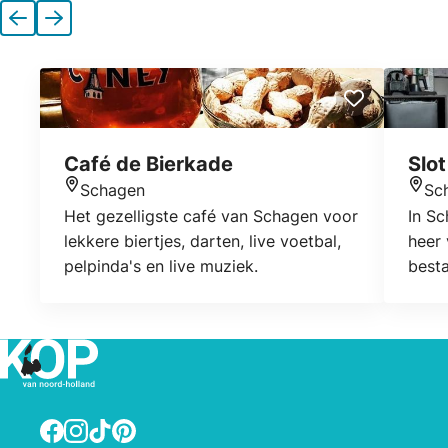
Vorige
Volgende
Café de Bierkade
Slo
Schagen
Sc
Locatie
Locat
Het gezelligste café van Schagen voor
In Sc
lekkere biertjes, darten, live voetbal,
heer 
pelpinda's en live muziek.
best
een v
Scha
best
is de
een s
heerl
Facebook
Instagram
TikTok
Pinterest