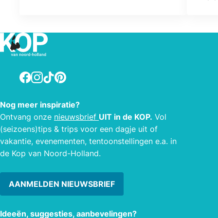
doet
began
boere
auth
gebru
op de
Facebook
Instagram
TikTok
Pinterest
welee
kled
Nog meer inspiratie?
speel
Ontvang onze
nieuwsbrief
UIT in de KOP.
Vol
rijtu
(seizoens)tips & trips voor een dagje uit of
gere
vakantie, evenementen, tentoonstellingen e.a. in
zien.
de Kop van Noord-Holland.
AANMELDEN NIEUWSBRIEF
Ideeën, suggesties, aanbevelingen?