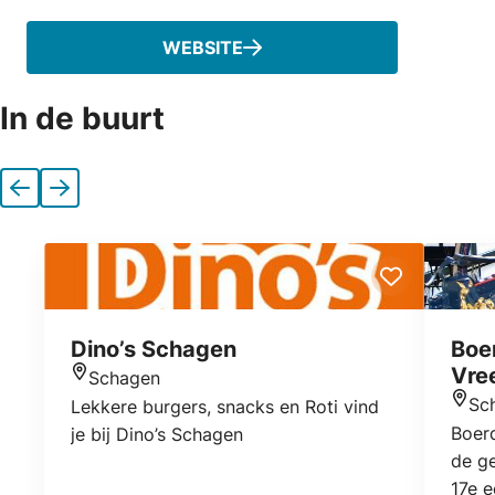
WEBSITE
In de buurt
Vorige
Volgende
Dino’s Schagen
Boe
Vre
Schagen
Locatie
Sc
Lekkere burgers, snacks en Roti vind
Locat
Boerd
je bij Dino’s Schagen
de ge
17e 