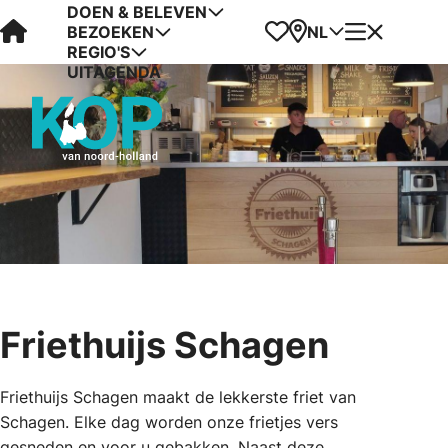
DOEN & BELEVEN
Visit Kop van Holland
Favorieten
Kaart
Menu
NL
BEZOEKEN
REGIO'S
UITAGENDA
Friethuijs Schagen
Friethuijs Schagen maakt de lekkerste friet van
Schagen. Elke dag worden onze frietjes vers
gesneden en voor u gebakken. Naast deze