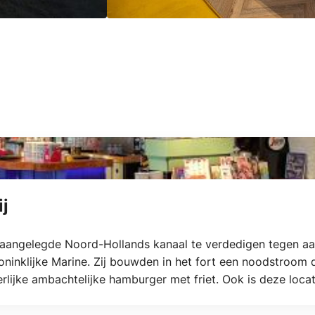
j
aangelegde Noord-Hollands kanaal te verdedigen tegen aa
oninklijke Marine. Zij bouwden in het fort een noodstroom 
erlijke ambachtelijke hamburger met friet. Ook is deze loca
albruiloft op de vestingwal) personeelsfeesten, teambuildi