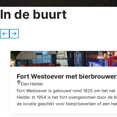
In de buurt
Vorige
Volgende
Fort Westoever met bierbrouweri
Den Helder
Locatie
Fort Westoever is gebouwd rond 1825 om het net 
Helder. In 1954 is het fort overgenomen door de K
de locatie geschikt voor bierproeverijen of een he
type evenementen: bruiloften (denk aan een festiv