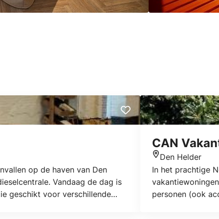
CAN Vakant
Den Helder
Locatie
nvallen op de haven van Den
In het prachtige 
dieselcentrale. Vandaag de dag is
vakantiewoningen/
tie geschikt voor verschillende
personen (ook acc
ngsdag en nog veel meer.
is roken en/of zij