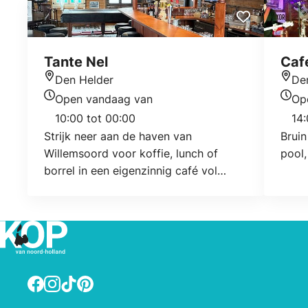
Tante Nel
Caf
Den Helder
De
Locatie
Locat
Open vandaag van
Op
Openingstijden vandaag
Open
10:00 tot 00:00
14:
Strijk neer aan de haven van
Bruin
Willemsoord voor koffie, lunch of
pool,
borrel in een eigenzinnig café vol
karakter.
Facebook
Instagram
TikTok
Pinterest