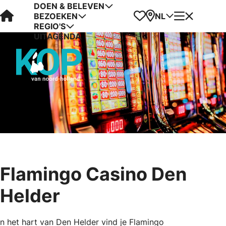
DOEN & BELEVEN
Visit Kop van Holland
Favorieten
Kaart
Menu
NL
BEZOEKEN
REGIO'S
UITAGENDA
Flamingo Casino Den
Helder
n het hart van Den Helder vind je Flamingo