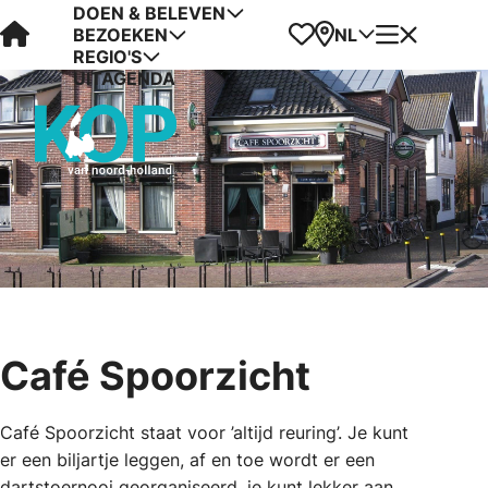
DOEN & BELEVEN
Visit Kop van Holland
Favorieten
Kaart
Menu
NL
BEZOEKEN
REGIO'S
UITAGENDA
Café Spoorzicht
Café Spoorzicht staat voor ’altijd reuring’. Je kunt
er een biljartje leggen, af en toe wordt er een
dartstoernooi georganiseerd, je kunt lekker aan