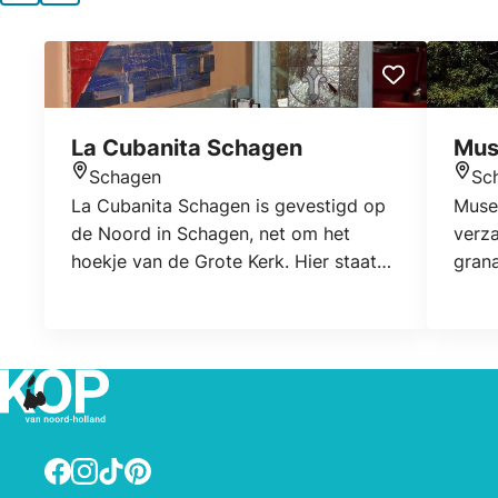
La Cubanita Schagen
Mus
Schagen
Sc
Locatie
Locat
La Cubanita Schagen is gevestigd op
Muse
de Noord in Schagen, net om het
verz
hoekje van de Grote Kerk. Hier staat
grana
gezelligheid en lekker eten voorop. De
Maqu
authentieke details van het pand zijn
de S
nog zichtbaar wat sfeer geeft aan je
Were
avond uit. La Cubanita is goed
is ge
bereikbaar met openbaar vervoer en
hoge 
beschikt over gratis parkeerplekken
voor de deur.
Facebook
Instagram
TikTok
Pinterest