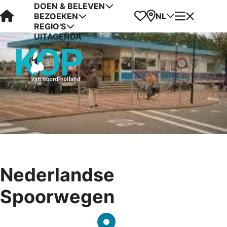
DOEN & BELEVEN
Visit Kop van Holland
Favorieten
Kaart
Menu
NL
BEZOEKEN
REGIO'S
UITAGENDA
Nederlandse
Spoorwegen