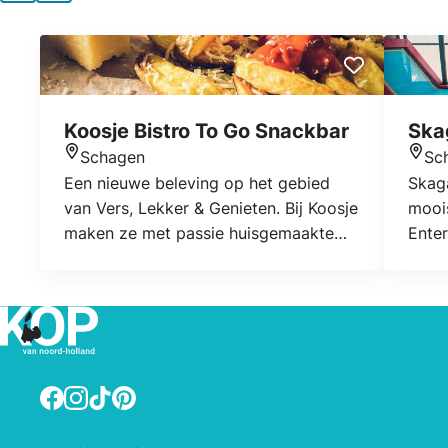
Koosje Bistro To Go Snackbar
Ska
Schagen
Sc
Locatie
Locat
Een nieuwe beleving op het gebied
Skag
van Vers, Lekker & Genieten. Bij Koosje
mooi
maken ze met passie huisgemaakte
Ente
verse Friet. Aardappelen worden zelf
bevin
ingekocht in en dagelijks vers
gesneden. Maak uw verse Friet af met
een topping naar keuze.
Facebook
Instagram
TikTok
Pinterest