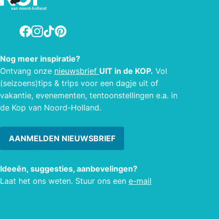
Ook v
activ
Facebook
Instagram
TikTok
Pinterest
Enter
Nog meer inspiratie?
Ontvang onze
nieuwsbrief
UIT in de KOP.
Vol
(seizoens)tips & trips voor een dagje uit of
vakantie, evenementen, tentoonstellingen e.a. in
de Kop van Noord-Holland.
AANMELDEN NIEUWSBRIEF
Ideeën, suggesties, aanbevelingen?
Laat het ons weten. Stuur ons een
e-mail