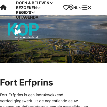
DOEN & BELEVEN
Visit Kop van Holland
Favorieten
Kaart
Menu
NL
BEZOEKEN
REGIO'S
UITAGENDA
Fort Erfprins
Fort Erfprins is een indrukwekkend
verdedigingswerk uit de negentiende eeuw,
gelegen op defensieterrein aan de westzijde van