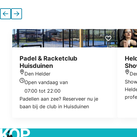
Vorige
Volgende
Padel & Racketclub
Hel
Huisduinen
Sho
Den Helder
De
Locatie
Locat
Show
Open vandaag van
Openingstijden vandaag
Helde
07:00 tot 22:00
profe
Padellen aan zee? Reserveer nu je
plank
baan bij de club in Huisduinen
15 sp
versc
besta
een 