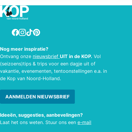
grote
voor kano’s zijn. De stad- en
het B
stellingroute (rode route, 6 km heen en
hebbe
6 km terug) gaat langs Fort Dirks
11 po
Admiraal, Fort Erfprins, Fort
Facebook
Instagram
TikTok
Pinterest
wedst
Westoever, de linie en Willemsoord.
vierk
en na
Nog meer inspiratie?
versc
Ontvang onze
nieuwsbrief
UIT in de KOP.
Vol
tap! 
(seizoens)tips & trips voor een dagje uit of
bruil
vakantie, evenementen, tentoonstellingen e.a. in
verga
de Kop van Noord-Holland.
adres
AANMELDEN NIEUWSBRIEF
Ideeën, suggesties, aanbevelingen?
Laat het ons weten. Stuur ons een
e-mail