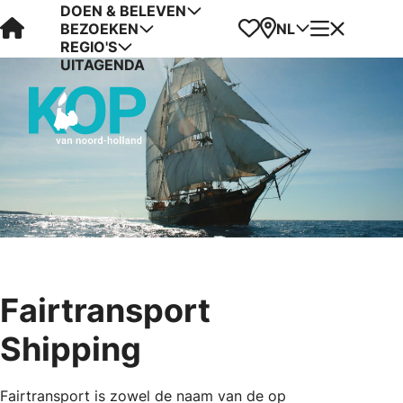
DOEN & BELEVEN
Visit Kop van Holland
Favorieten
Kaart
Menu
NL
BEZOEKEN
REGIO'S
UITAGENDA
Fairtransport
Shipping
Fairtransport is zowel de naam van de op