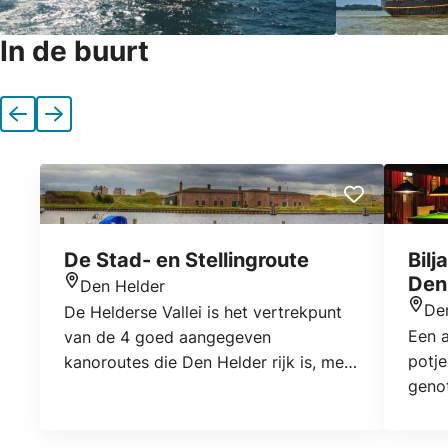
In de buurt
Vorige
Volgende
De Stad- en Stellingroute
Bilj
Den
Den Helder
Locatie
De
De Helderse Vallei is het vertrekpunt
Locat
Een a
van de 4 goed aangegeven
potje
kanoroutes die Den Helder rijk is, met
genot
onderweg diverse aanlegsteigers.
tap? 
Daarnaast heeft Den Helder diverse
laser
watergangen die goed toegankelijk