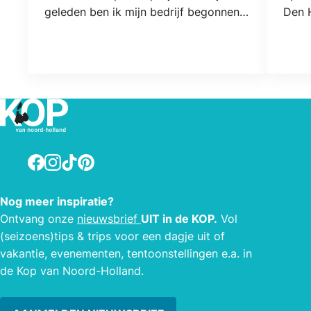
geleden ben ik mijn bedrijf begonnen.
Den 
Organiseren van feesten,
evenementen, boeken van artiesten
(bekend en minder bekend). Een
voordeel is dat ikzelf muzikant ben en
goed aanvoel wat de klant bedoelt,
aan de andere kant heb ik de"feeling"
met de artiesten. Creatief denken is
mijn handelsmerk geworden en samen
Facebook
Instagram
TikTok
Pinterest
met een groot team doen we er alles
aan om een geweldig eindresultaat te
Nog meer inspiratie?
behalen.
Ontvang onze
nieuwsbrief
UIT in de KOP.
Vol
(seizoens)tips & trips voor een dagje uit of
vakantie, evenementen, tentoonstellingen e.a. in
de Kop van Noord-Holland.