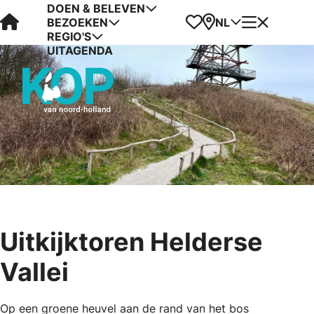
DOEN & BELEVEN
Visit Kop van Holland
Favorieten
Kaart
Menu
NL
BEZOEKEN
REGIO'S
UITAGENDA
Uitkijktoren Helderse
Vallei
Op een groene heuvel aan de rand van het bos