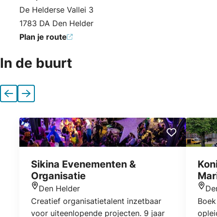
Adres
De Helderse Vallei 3
1783 DA Den Helder
Plan je route
In de buurt
Vorige
Volgende
Sikina Evenementen &
Koni
Organisatie
Mar
Den Helder
De
Locatie
Locat
Creatief organisatietalent inzetbaar
Boek 
voor uiteenlopende projecten. 9 jaar
oplei