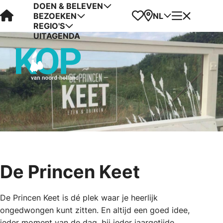
DOEN & BELEVEN
Visit Kop van Holland
Favorieten
Kaart
Menu
NL
BEZOEKEN
REGIO'S
UITAGENDA
De Princen Keet
De Princen Keet is dé plek waar je heerlijk
ongedwongen kunt zitten. En altijd een goed idee,
ieder moment van de dag, bij ieder jaargetijde.