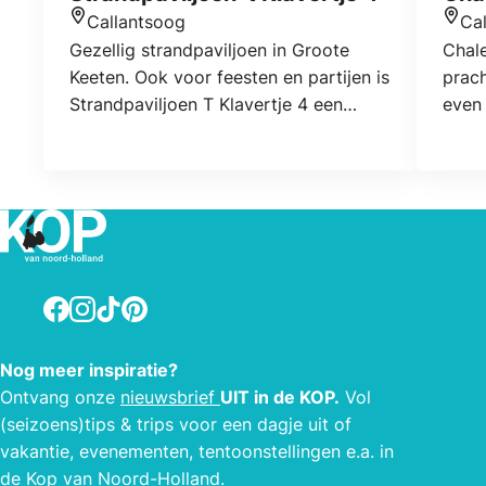
Callantsoog
Ca
Locatie
Locat
Gezellig strandpaviljoen in Groote
Chale
Keeten. Ook voor feesten en partijen is
prach
Strandpaviljoen T Klavertje 4 een
even 
fantastische locatie. Strandopgang
klein
Groote Keeten.
aanta
en de
bevin
prach
natu
stran
Facebook
Instagram
TikTok
Pinterest
weila
natuu
Nog meer inspiratie?
om vr
Ontvang onze
nieuwsbrief
UIT in de KOP.
Vol
trouw
(seizoens)tips & trips voor een dagje uit of
vakantie, evenementen, tentoonstellingen e.a. in
de Kop van Noord-Holland.