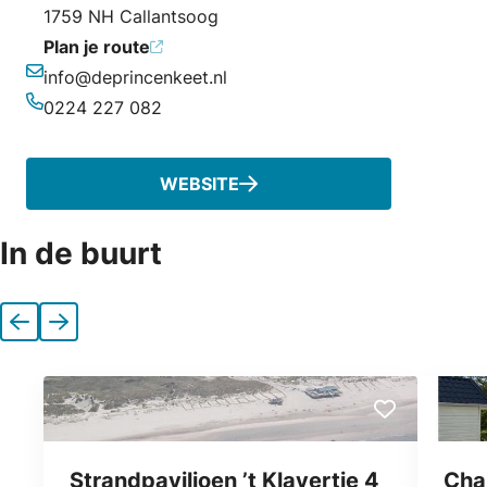
1759 NH Callantsoog
Plan je route
info@deprincenkeet.nl
E-mailadres
0224 227 082
Telefoonnummer
WEBSITE
In de buurt
Vorige
Volgende
Strandpaviljoen ’t Klavertje 4
Cha