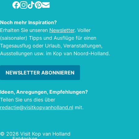
junge Gäste dem Bauern und seiner
Facebook
Instagram
TikTok
Pinterest
E-mail
Frau bei den Kühen. Sie können dabei
helfen, die Kühe von der Weide zu
Noch mehr Inspiration?
holen, die Kühe im Melkstand zu
Erhalten Sie unseren
Newsletter
. Voller
melken und/oder unsere Kälber mit der
(saisonaler) Tipps und Ausflüge für einen
Flasche zu füttern. Darüber hinaus
Tagesausflug oder Urlaub, Veranstaltungen,
helfen andere beim Füttern und
Ausstellungen usw. im Kop van Noord-Holland.
Unterbringen der Pferde und Ponys im
Innen- und Außenbereich.
NEWSLETTER ABONNIEREN
Ideen, Anregungen, Empfehlungen?
Teilen Sie uns dies über
redactie@visitkopvanholland.nl
mit.
© 2026 Visit Kop van Holland
Entdecken