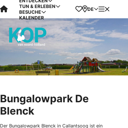
ENTDECKEN
TUN & ERLEBEN
Visit Kop van Holland
Favoriten
Karte
Menü
DE
BESUCHE
KALENDER
Bungalowpark De
Blenck
Der Bungalowpark Blenck in Callantsoog ist ein