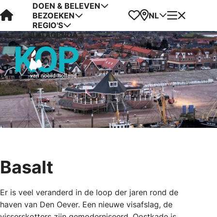
DOEN & BELEVEN
Visit Kop van Holland
Favorieten
Kaart
Menu
NL
BEZOEKEN
REGIO'S
UITAGENDA
Basalt
Er is veel veranderd in de loop der jaren rond de
haven van Den Oever. Een nieuwe visafslag, de
visserskotters zijn gemoderniseerd, Oostkade is