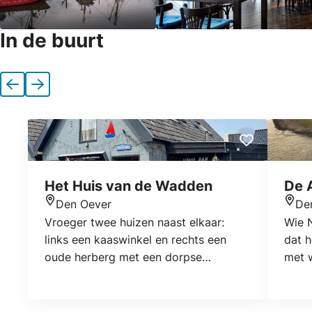
In de buurt
Vorige
Volgende
Het Huis van de Wadden
De A
Den Oever
De
Locatie
Locat
Vroeger twee huizen naast elkaar:
Wie N
links een kaaswinkel en rechts een
dat h
oude herberg met een dorpse
met w
gelaghkamer beneden en kamers
molen
'boven'. Nu een heerlijke bed &
dijke
breakfast met een appartement en
De Af