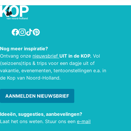
twee kamers.
indr
Dutch
ruim
de p
Facebook
Instagram
TikTok
Pinterest
Nede
Nog meer inspiratie?
Ontvang onze
nieuwsbrief
UIT in de KOP.
Vol
(seizoens)tips & trips voor een dagje uit of
vakantie, evenementen, tentoonstellingen e.a. in
de Kop van Noord-Holland.
AANMELDEN NIEUWSBRIEF
Ideeën, suggesties, aanbevelingen?
Laat het ons weten. Stuur ons een
e-mail