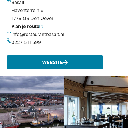
Basalt
Adres
Haventerrein 6
1779 GS Den Oever
Plan je route
info@restaurantbasalt.nl
E-mailadres
0227 511 599
Telefoonnummer
WEBSITE