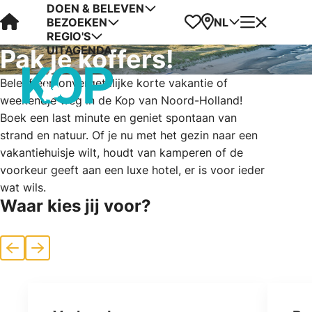
DOEN & BELEVEN
Visit Kop van Holland
Favorieten
Kaart
Menu
NL
BEZOEKEN
REGIO'S
UITAGENDA
Pak je koffers!
Beleef een onvergetelijke korte vakantie of
weekendje weg in de Kop van Noord-Holland!
Boek een last minute en geniet spontaan van
strand en natuur. Of je nu met het gezin naar een
vakantiehuisje wilt, houdt van kamperen of de
voorkeur geeft aan een luxe hotel, er is voor ieder
wat wils.
Waar kies jij voor?
Vorige
Volgende