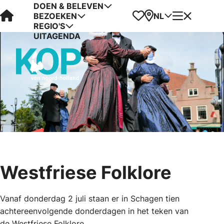
DOEN & BELEVEN
Visit Kop van Holland
Favorieten
Kaart
Menu
NL
BEZOEKEN
REGIO'S
UITAGENDA
Westfriese Folklore
Vanaf donderdag 2 juli staan er in Schagen tien
achtereenvolgende donderdagen in het teken van
de Westfriese Folklore.