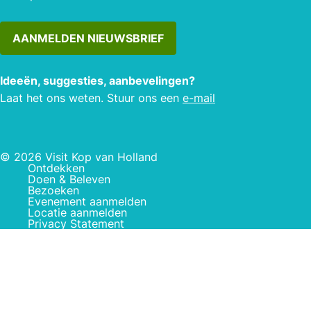
AANMELDEN NIEUWSBRIEF
Ideeën, suggesties, aanbevelingen?
Laat het ons weten. Stuur ons een
e-mail
© 2026 Visit Kop van Holland
Ontdekken
Doen & Beleven
Bezoeken
Evenement aanmelden
Locatie aanmelden
Privacy Statement