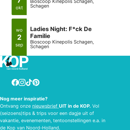
7
Bioscoop Kinepolis Schagen,
Schagen
okt
Ladies Night: F*ck De
wo
Familie
2
Bioscoop Kinepolis Schagen,
sep
Schagen
Facebook
Instagram
TikTok
Pinterest
Nog meer inspiratie?
Ontvang onze
nieuwsbrief
UIT in de KOP.
Vol
(seizoens)tips & trips voor een dagje uit of
vakantie, evenementen, tentoonstellingen e.a. in
de Kop van Noord-Holland.