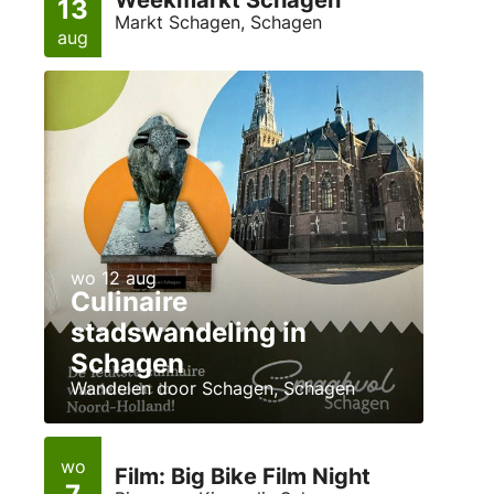
Weekmarkt Schagen
13
Markt Schagen, Schagen
aug
wo 12 aug
Culinaire
stadswandeling in
Schagen
Wandelen door Schagen, Schagen
wo
Film: Big Bike Film Night