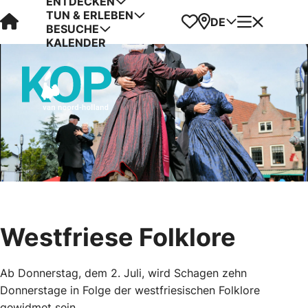
ENTDECKEN
TUN & ERLEBEN
Visit Kop van Holland
Favoriten
Karte
Menü
DE
BESUCHE
KALENDER
Westfriese Folklore
Ab Donnerstag, dem 2. Juli, wird Schagen zehn
Donnerstage in Folge der westfriesischen Folklore
gewidmet sein.