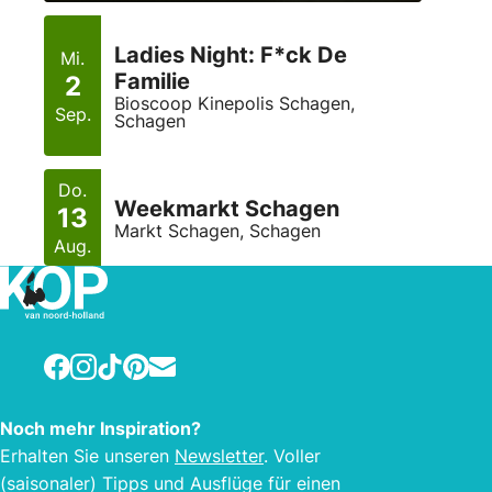
Ladies Night: F*ck De
Mi.
Familie
2
Bioscoop Kinepolis Schagen,
Sep.
Schagen
Do.
Weekmarkt Schagen
13
Markt Schagen, Schagen
Aug.
Facebook
Instagram
TikTok
Pinterest
E-mail
Noch mehr Inspiration?
Erhalten Sie unseren
Newsletter
. Voller
(saisonaler) Tipps und Ausflüge für einen