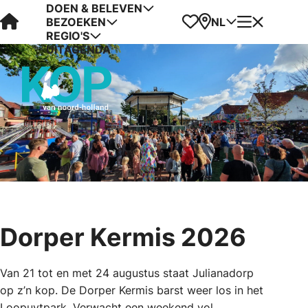
DOEN & BELEVEN
Visit Kop van Holland
Favorieten
Kaart
Menu
NL
BEZOEKEN
REGIO'S
UITAGENDA
Dorper Kermis 2026
Van 21 tot en met 24 augustus staat Julianadorp
op z’n kop. De Dorper Kermis barst weer los in het
Loopuytpark. Verwacht een weekend vol