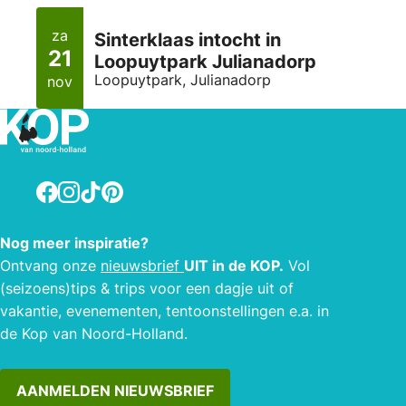
za
Sinterklaas intocht in
21
Loopuytpark Julianadorp
Loopuytpark, Julianadorp
nov
Facebook
Instagram
TikTok
Pinterest
Nog meer inspiratie?
Ontvang onze
nieuwsbrief
UIT in de KOP.
Vol
(seizoens)tips & trips voor een dagje uit of
vakantie, evenementen, tentoonstellingen e.a. in
de Kop van Noord-Holland.
AANMELDEN NIEUWSBRIEF