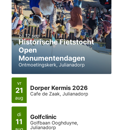
za 12 sep
Historische Fietstocht
Open
Monumentendagen
Ontmoetingskerk, Julianadorp
vr
Dorper Kermis 2026
21
Cafe de Zaak, Julianadorp
aug
di
Golfclinic
11
Golfbaan Ooghduyne,
Julianadorp
aug