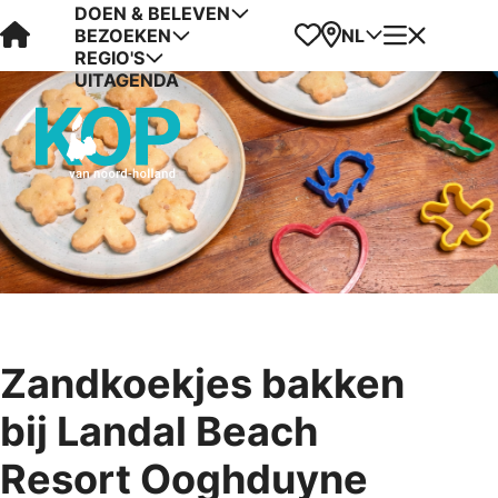
DOEN & BELEVEN
Visit Kop van Holland
Favorieten
Kaart
Menu
NL
BEZOEKEN
REGIO'S
UITAGENDA
Zandkoekjes bakken
bij Landal Beach
Resort Ooghduyne