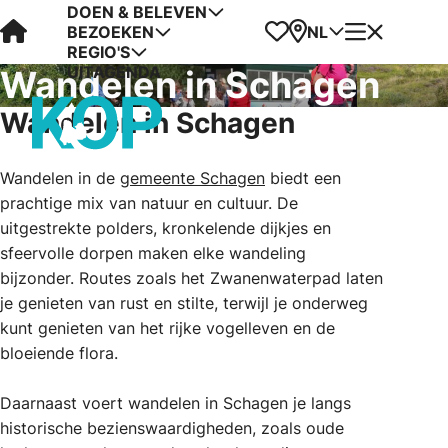
DOEN & BELEVEN
Visit Kop van Holland
Favorieten
Kaart
Menu
NL
BEZOEKEN
REGIO'S
UITAGENDA
Wandelen in Schagen
Wandelen in Schagen
Wandelen in de
gemeente Schagen
biedt een
prachtige mix van natuur en cultuur. De
uitgestrekte polders, kronkelende dijkjes en
sfeervolle dorpen maken elke wandeling
bijzonder. Routes zoals het Zwanenwaterpad laten
je genieten van rust en stilte, terwijl je onderweg
kunt genieten van het rijke vogelleven en de
bloeiende flora.
Daarnaast voert wandelen in Schagen je langs
historische bezienswaardigheden, zoals oude