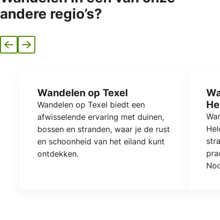
andere regio’s?
Vorige
Volgende
Wandelen op Texel
Wa
He
Wandelen op Texel biedt een
Wan
afwisselende ervaring met duinen,
Hel
bossen en stranden, waar je de rust
str
en schoonheid van het eiland kunt
pra
ontdekken.
Noo