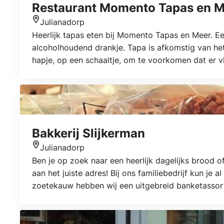
Restaurant Momento Tapas en 
Julianadorp
Locatie
Heerlijk tapas eten bij Momento Tapas en Meer. Ee
alcoholhoudend drankje. Tapa is afkomstig van h
hapje, op een schaaltje, om te voorkomen dat er 
maaltijd! Stap binnen en proef de Spaanse sfeer..
personen
Bakkerij Slijkerman
Julianadorp
Locatie
Ben je op zoek naar een heerlijk dagelijks brood
aan het juiste adres! Bij ons familiebedrijf kun je
zoetekauw hebben wij een uitgebreid banketassor
koekjes zijn onze specialiteit en bij veel van onz
de Riepel in Julianadorp!