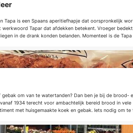
Meer
n Tapa is een Spaans aperitiefhapje dat oorspronkelijk wor
et werkwoord Tapar dat afdekken betekent. Vroeger bedekt
vliegen in de drank konden belanden. Momenteel is de Tapa 
 Momento Tapas en Meer vindt je op het loopuytpark te Juli
 of gebak om van te watertanden? Dan ben je bij de brood- 
 al vanaf 1934 terecht voor ambachtelijk bereid brood in ve
timent met huisgemaakte koek en gebak. Iets nodig om te
e klanten de absolute favoriet. Kom vooral kijken en proeve