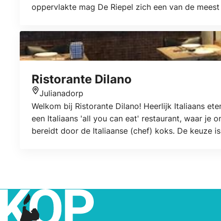
oppervlakte mag De Riepel zich een van de meest 
zondag koopzondag.
Ristorante Dilano
Julianadorp
Locatie
Welkom bij Ristorante Dilano! Heerlijk Italiaans ete
een Italiaans 'all you can eat' restaurant, waar j
bereidt door de Italiaanse (chef) koks. De keuze is 
vleesgerecht en sluit jouw avond bij ons af met een