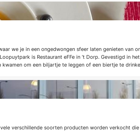
aar we je in een ongedwongen sfeer laten genieten van onz
e Loopuytpark is Restaurant eFFe in ’t Dorp. Gevestigd in h
wamen om een biljartje te leggen of een biertje te drinke
r vele verschillende soorten producten worden verkocht di