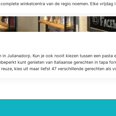
complete winkelcentra van de regio noemen. Elke vrijdag is
n in Julianadorp. Kun je ook nooit kiezen tussen een pasta en
e onbeperkt kunt genieten van Italiaanse gerechten in tapa f
reuze, kies uit maar liefst 47 verschillende gerechten als v
 van de heerlijke Italiaanse desserts.