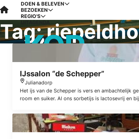
DOEN & BELEVEN
Visit Kop van Holland
BEZOEKEN
REGIO'S
UITAGENDA
Tag:
riepeldho
IJssalon “de Schepper”
Julianadorp
Locatie
Het ijs van de Schepper is vers en ambachtelijk ge
room en suiker. Al ons sorbetijs is lactosevrij en bij