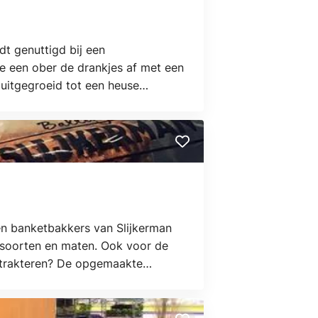
dt genuttigd bij een
e een ober de drankjes af met een
uitgegroeid tot een heuse
anadorp en biedt plaats aan ca. 50
en banketbakkers van Slijkerman
le soorten en maten. Ook voor de
 trakteren? De opgemaakte
n op onze locatie in Winkelcentrum