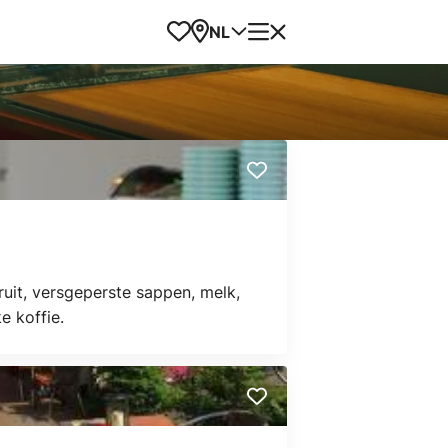
Favorieten
Kaart
Menu
NL
ruit, versgeperste sappen, melk,
ke koffie.