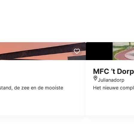
MFC ’t Dorp
Julianadorp
Locatie
t stand, de zee en de mooiste
Het nieuwe comple