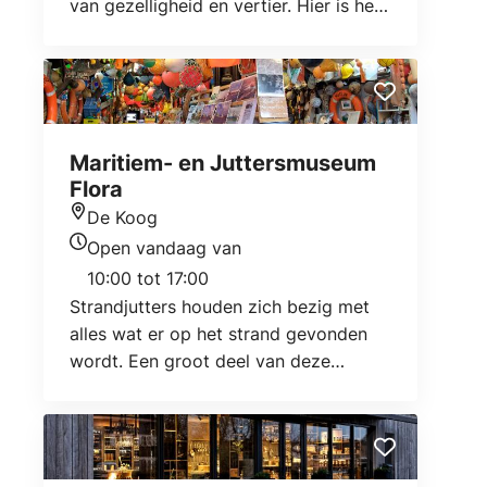
van gezelligheid en vertier. Hier is het
strand breed, schoon en goed
bereikbaar.
Maritiem- en Juttersmuseum
Flora
De Koog
Locatie
Open vandaag van
Openingstijden vandaag
10:00 tot 17:00
Strandjutters houden zich bezig met
alles wat er op het strand gevonden
wordt. Een groot deel van deze
vondsten zijn te bewonderen in het
interactieve Maritiem- en
Juttersmuseum Flora.