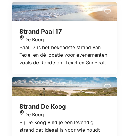
verhuur – wij bieden alles voor een
actieve en ontspannen dag op Texel.
Strand Paal 17
De Koog
Locatie
Paal 17 is het bekendste strand van
Texel en dé locatie voor evenementen
zoals de Ronde om Texel en SunBeats
Festival.
Strand De Koog
De Koog
Locatie
Bij De Koog vind je een levendig
strand dat ideaal is voor wie houdt