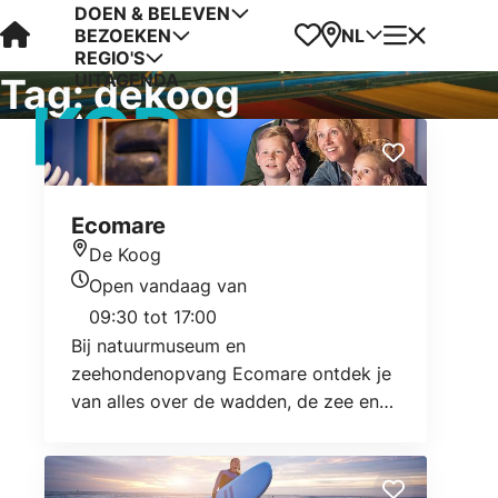
DOEN & BELEVEN
Visit Kop van Holland
Favorieten
Kaart
Menu
NL
BEZOEKEN
REGIO'S
UITAGENDA
Tag:
dekoog
Ecomare
De Koog
Locatie
Open vandaag van
Openingstijden vandaag
09:30 tot 17:00
Bij natuurmuseum en
zeehondenopvang Ecomare ontdek je
van alles over de wadden, de zee en
het eiland Texel.