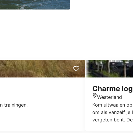
Charme log
Westerland
Locatie
 trainingen.
Kom uitwaaien op 
om als vanzelf je 
vergeten bent. De 
Stilte… Frisse lu