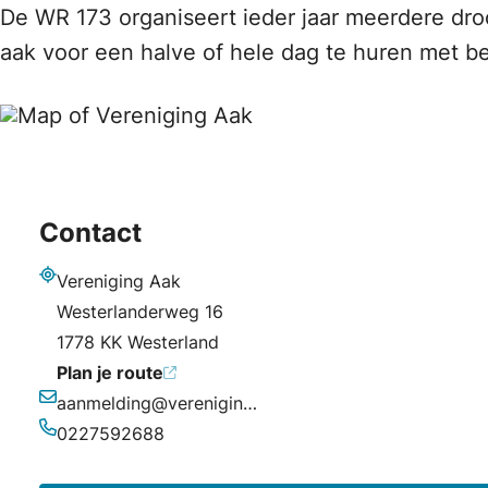
De WR 173 organiseert ieder jaar meerdere dro
aak voor een halve of hele dag te huren met b
Contact
Vereniging Aak
Adres
Westerlanderweg 16
1778 KK Westerland
Plan je route
aanmelding@verenigingaak.nl
E-mailadres
0227592688
Telefoonnummer