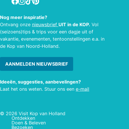
schilderachtige boerenland, geniet van
voor
het zonnestrand aan het Amstelmeer
pers
Nog meer inspiratie?
en ervaar de dynamiek van de
Ontvang onze
nieuwsbrief
UIT in de KOP.
Vol
Waddenzee.
(seizoens)tips & trips voor een dagje uit of
vakantie, evenementen, tentoonstellingen e.a. in
de Kop van Noord-Holland.
AANMELDEN NIEUWSBRIEF
Ideeën, suggesties, aanbevelingen?
Laat het ons weten. Stuur ons een
e-mail
© 2026 Visit Kop van Holland
Ontdekken
Doen & Beleven
Bezoeken