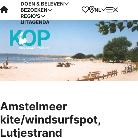
DOEN & BELEVEN
Visit Kop van Holland
Favorieten
Kaart
Menu
NL
BEZOEKEN
REGIO'S
UITAGENDA
Amstelmeer
kite/windsurfspot,
Lutjestrand