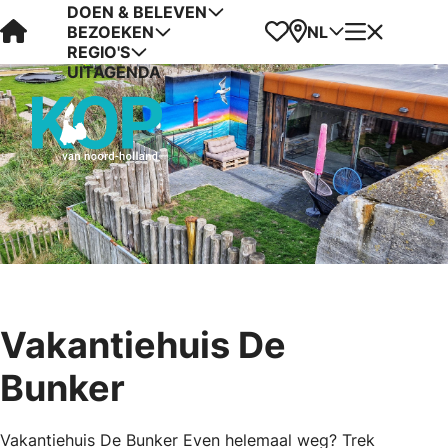
DOEN & BELEVEN
Visit Kop van Holland
Favorieten
Kaart
Menu
NL
BEZOEKEN
REGIO'S
UITAGENDA
Vakantiehuis De
Bunker
Vakantiehuis De Bunker Even helemaal weg? Trek