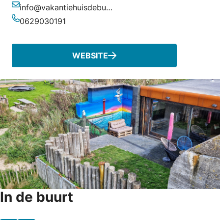
info@vakantiehuisdebunker.nl
E-mailadres
0629030191
Telefoonnummer
WEBSITE
In de buurt