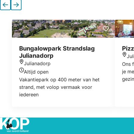
Vorige
Volgende
Bungalowpark Strandslag
Pizz
Julianadorp
Ju
Locat
Julianadorp
Ons f
Locatie
je me
Altijd open
Openingstijden vandaag
gezin
Vakantiepark op 400 meter van het
versc
strand, met volop vermaak voor
speci
iedereen