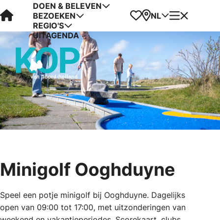
DOEN & BELEVEN
Visit Kop van Holland
Favorieten
Kaart
Menu
NL
BEZOEKEN
REGIO'S
UITAGENDA
Minigolf Ooghduyne
Speel een potje minigolf bij Ooghduyne. Dagelijks
open van 09:00 tot 17:00, met uitzonderingen van
weekend en vakantieperiodes. Scorekaart, clubs