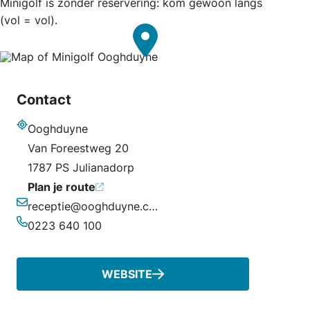
Minigolf is zonder reservering: kom gewoon langs
(vol = vol).
Contact
Ooghduyne
Adres
Van Foreestweg 20
1787 PS Julianadorp
Plan je route
receptie@ooghduyne.com
E-mailadres
0223 640 100
Telefoonnummer
WEBSITE