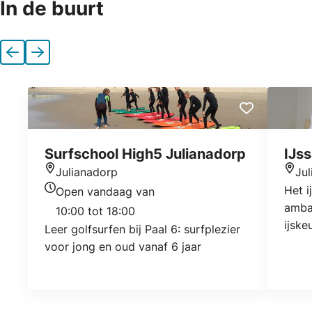
In de buurt
Vorige
Volgende
Surfschool High5 Julianadorp
IJs
Julianadorp
Ju
Locatie
Locat
Het i
Open vandaag van
Openingstijden vandaag
amba
10:00 tot 18:00
ijske
Leer golfsurfen bij Paal 6: surfplezier
fruit
voor jong en oud vanaf 6 jaar
en su
en bi
verko