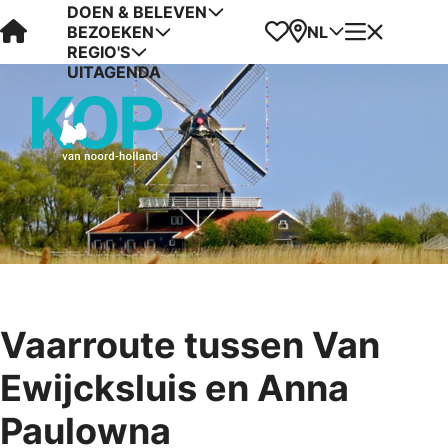
DOEN & BELEVEN
Visit Kop van Holland
Favorieten
Kaart
Menu
NL
BEZOEKEN
REGIO'S
UITAGENDA
Vaarroute tussen Van
Ewijcksluis en Anna
Paulowna