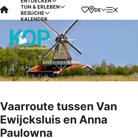
ENTDECKEN
TUN & ERLEBEN
Visit Kop van Holland
Favoriten
Karte
Menü
DE
BESUCHE
KALENDER
Vaarroute tussen Van
Ewijcksluis en Anna
Paulowna