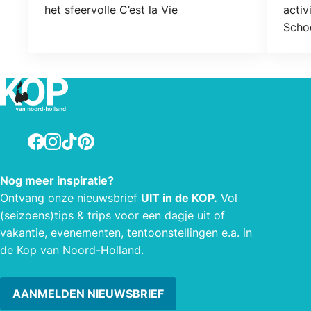
het sfeervolle C’est la Vie
activ
Scho
Facebook
Instagram
TikTok
Pinterest
Nog meer inspiratie?
Ontvang onze
nieuwsbrief
UIT in de KOP.
Vol
(seizoens)tips & trips voor een dagje uit of
vakantie, evenementen, tentoonstellingen e.a. in
de Kop van Noord-Holland.
AANMELDEN NIEUWSBRIEF