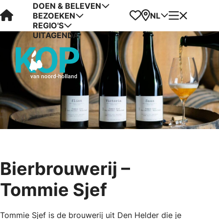
DOEN & BELEVEN
Visit Kop van Holland
Favorieten
Kaart
Menu
NL
BEZOEKEN
REGIO'S
UITAGENDA
Bierbrouwerij –
Tommie Sjef
Tommie Sjef is de brouwerij uit Den Helder die je