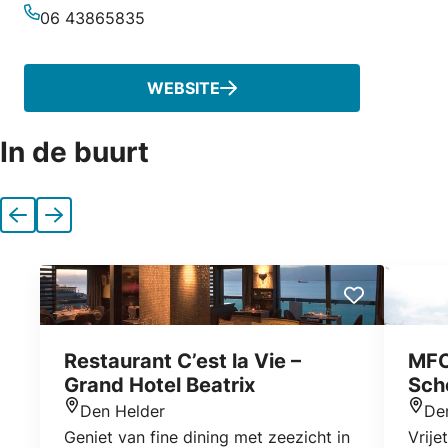
06 43865835
Telefoonnummer
WEBSITE
In de buurt
Vorige
Volgende
Restaurant C’est la Vie –
MFC
Grand Hotel Beatrix
Sch
Den Helder
De
Locatie
Locat
Geniet van fine dining met zeezicht in
Vrije