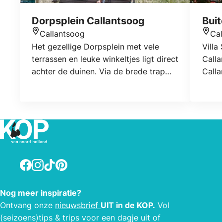
Dorpsplein Callantsoog
Bui
Callantsoog
Ca
Locatie
Locat
Het gezellige Dorpsplein met vele
Villa
terrassen en leuke winkeltjes ligt direct
Calla
achter de duinen. Via de brede trap
Calla
midden op het plein ben je zo op het
stijl
strand van Callantsoog.
boerd
ruimt
minut
stran
Calla
aan d
Facebook
Instagram
TikTok
Pinterest
een f
leuke
Nog meer inspiratie?
Korto
Ontvang onze
nieuwsbrief
UIT in de KOP.
Vol
vakan
(seizoens)tips & trips voor een dagje uit of
voor 