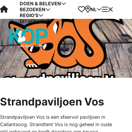
DOEN & BELEVEN
Visit Kop van Holland
Favorieten
Kaart
Menu
NL
BEZOEKEN
REGIO'S
UITAGENDA
Strandpaviljoen Vos
Strandpaviljoen Vos is een sfeervol paviljoen in
Callantsoog. Strandtent Vos is nog geheel in oude
stijl gebouwd en heeft daardoor een knusse