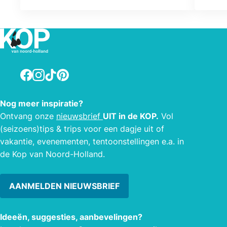
sprin
wordt
Facebook
Instagram
TikTok
Pinterest
Nog meer inspiratie?
Ontvang onze
nieuwsbrief
UIT in de KOP.
Vol
(seizoens)tips & trips voor een dagje uit of
vakantie, evenementen, tentoonstellingen e.a. in
de Kop van Noord-Holland.
AANMELDEN NIEUWSBRIEF
Ideeën, suggesties, aanbevelingen?