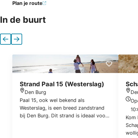
Plan je route
In de buurt
Vorige
Volgende
Strand Paal 15 (Westerslag)
Sch
Den Burg
De
Locatie
Locat
Paal 15, ook wel bekend als
Op
Open
Westerslag, is een breed zandstrand
10:
bij Den Burg. Dit strand is ideaal voor
Kom l
gezinnen en actieve strandgangers.
Schap
wolli