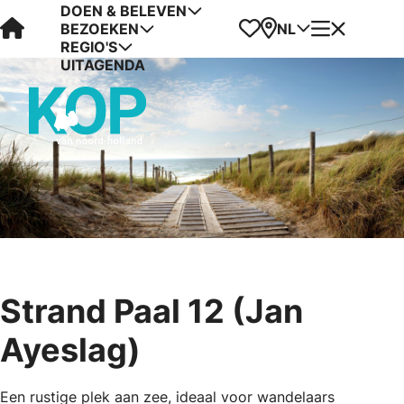
DOEN & BELEVEN
Visit Kop van Holland
Favorieten
Kaart
Menu
NL
BEZOEKEN
REGIO'S
UITAGENDA
Strand Paal 12 (Jan
Ayeslag)
Een rustige plek aan zee, ideaal voor wandelaars