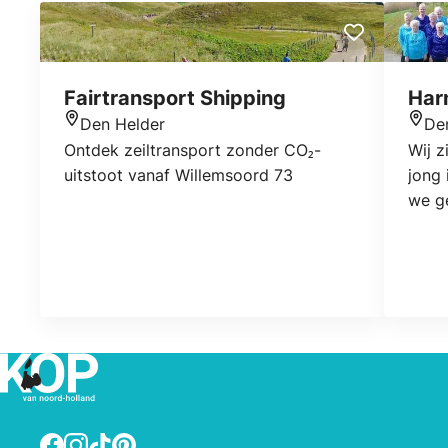
Fairtransport Shipping
Har
Den Helder
De
Locatie
Locat
Ontdek zeiltransport zonder CO₂-
Wij z
uitstoot vanaf Willemsoord 73
jong 
we g
en w
Ons r
oper
onze
en ev
zijn 
Facebook
Instagram
TikTok
Pinterest