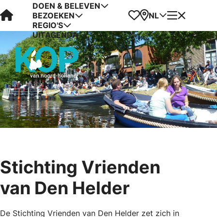
DOEN & BELEVEN
Visit Kop van Holland
Favorieten
Kaart
Menu
NL
BEZOEKEN
REGIO'S
UITAGENDA
Stichting Vrienden
van Den Helder
De Stichting Vrienden van Den Helder zet zich in