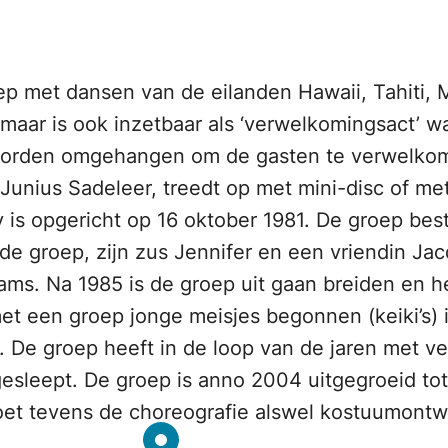
ep met dansen van de eilanden Hawaii, Tahiti,
aar is ook inzetbaar als ‘verwelkomingsact’ w
worden omgehangen om de gasten te verwelko
Junius Sadeleer, treedt op met mini-disc of met
y is opgericht op 16 oktober 1981. De groep bes
de groep, zijn zus Jennifer en een vriendin Jac
lams. Na 1985 is de groep uit gaan breiden en 
t een groep jonge meisjes begonnen (keiki’s) in
De groep heeft in de loop van de jaren met ve
esleept. De groep is anno 2004 uitgegroeid to
doet tevens de choreografie alswel kostuumontw