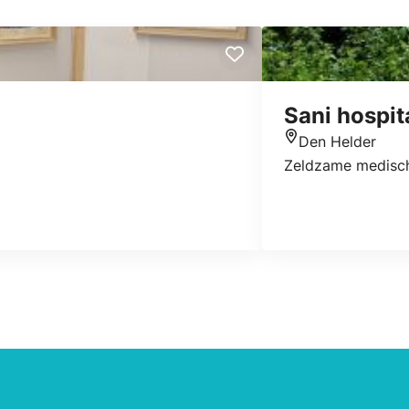
Sani hospi
Den Helder
Locatie
Zeldzame medisch