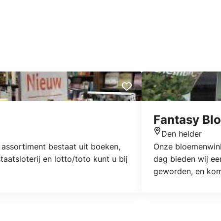
Fantasy Bl
Den helder
Locatie
 assortiment bestaat uit boeken,
Onze bloemenwinke
atsloterij en lotto/toto kunt u bij
dag bieden wij ee
geworden, en kom 