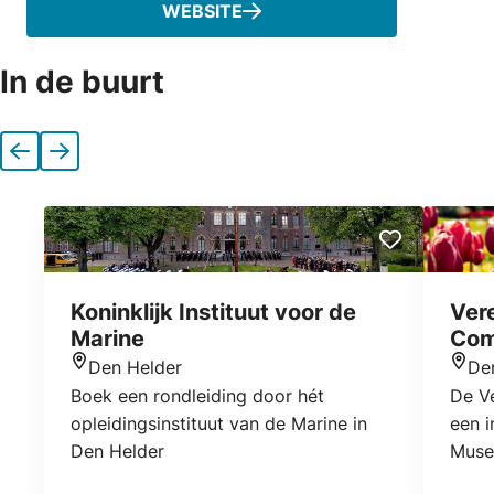
WEBSITE
In de buurt
Vorige
Volgende
Koninklijk Instituut voor de
Ver
Marine
Com
Den Helder
De
Locatie
Locat
Boek een rondleiding door hét
De V
opleidingsinstituut van de Marine in
een i
Den Helder
Muse
Helde