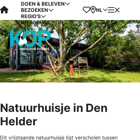
DOEN & BELEVEN
Visit Kop van Holland
Favorieten
Kaart
Menu
NL
BEZOEKEN
REGIO'S
UITAGENDA
Natuurhuisje in Den
Helder
Dit vrijstaande natuurhuisje ligt verscholen tussen