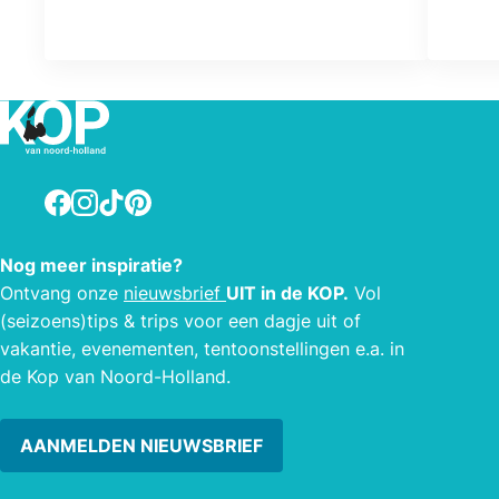
denkb
het v
bij 
mogel
zowe
denkb
(stoo
Facebook
Instagram
TikTok
Pinterest
lemm
ziet,
Wadd
Nog meer inspiratie?
avont
Ontvang onze
nieuwsbrief
UIT in de KOP.
Vol
(seizoens)tips & trips voor een dagje uit of
vakantie, evenementen, tentoonstellingen e.a. in
de Kop van Noord-Holland.
AANMELDEN NIEUWSBRIEF