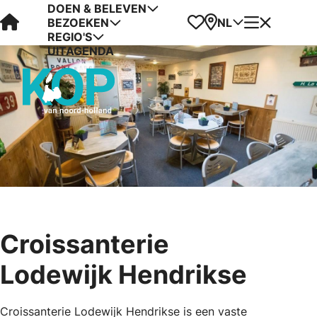
DOEN & BELEVEN
Visit Kop van Holland
Favorieten
Kaart
Menu
NL
BEZOEKEN
REGIO'S
UITAGENDA
Croissanterie
Lodewijk Hendrikse
Croissanterie Lodewijk Hendrikse is een vaste