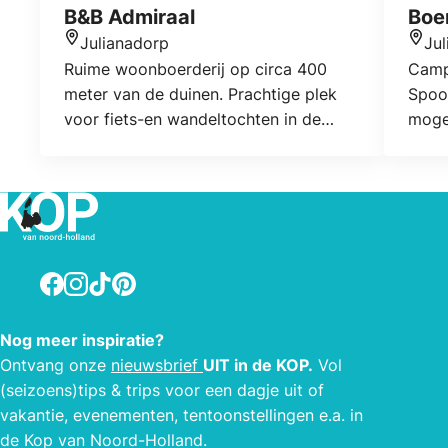
B&B Admiraal
Boer
Julianadorp
Ju
Locatie
Locat
Ruime woonboerderij op circa 400
Camp
meter van de duinen. Prachtige plek
Spoo
voor fiets-en wandeltochten in de
mogel
omgeving. Op de benedenverdieping
overn
is een tweepersoonskamer met eigen
gast
badkamer en op de eerste verdieping
of zo
4 tweepersoonskamers en 3
voor 
eenpersoonskamers met gezamenlijk
Je ku
gebruik van douches en toiletten. Op
twee
Facebook
Instagram
TikTok
Pinterest
de gang staat een koelkast voor
kame
gezamenlijk gebruik en in de
Onze
Nog meer inspiratie?
ontbijtruimte is een tv. Kamers zijn
bunga
Ontvang onze
nieuwsbrief
UIT in de KOP.
Vol
rookvrij. Grote koelkast op de
km va
(seizoens)tips & trips voor een dagje uit of
etage.Prijzen is excl. ontbijt. Hond (in
benz
vakantie, evenementen, tentoonstellingen e.a. in
overleg, €2.50 p.n.). Kind in bed van
Den H
de Kop van Noord-Holland.
ouders tot 4 jaar gratis.
voorj