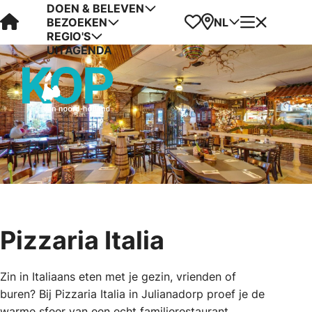
DOEN & BELEVEN
Visit Kop van Holland
Favorieten
Kaart
Menu
NL
BEZOEKEN
REGIO'S
UITAGENDA
Pizzaria Italia
Zin in Italiaans eten met je gezin, vrienden of
buren? Bij Pizzaria Italia in Julianadorp proef je de
warme sfeer van een echt familierestaurant.