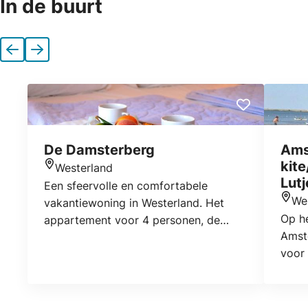
In de buurt
Vorige
Volgende
De Damsterberg
Ams
kit
Westerland
Locatie
Lut
Een sfeervolle en comfortabele
We
vakantiewoning in Westerland. Het
Locat
Op he
appartement voor 4 personen, de
Amste
Damsterberg, maakt deel uit van een
voor 
woonboerderij. Via een eigen opgang
wind
komt u in de Damsterberg. De
http:
woonkamer heeft interactieve
televisie, wifi, een gezellige zit en