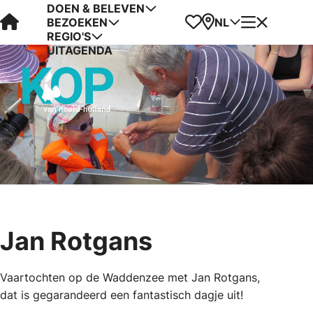
DOEN & BELEVEN
Visit Kop van Holland
Favorieten
Kaart
Menu
NL
BEZOEKEN
REGIO'S
UITAGENDA
Jan Rotgans
Vaartochten op de Waddenzee met Jan Rotgans,
dat is gegarandeerd een fantastisch dagje uit!