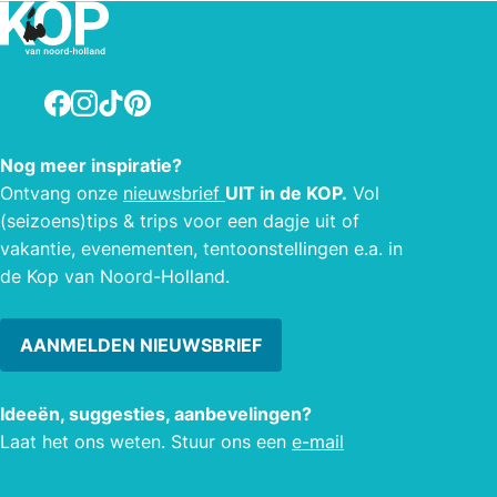
eethoek en aansluitend een open
keuken. Het hele appartement is
voorzien van vloerverwarming. U stapt
Facebook
Instagram
TikTok
Pinterest
uit de tuindeuren meteen op uw eigen
terras, heerlijk om hier de dag te
beginnen met een ontbijt.
Nog meer inspiratie?
Ontvang onze
nieuwsbrief
UIT in de KOP.
Vol
(seizoens)tips & trips voor een dagje uit of
vakantie, evenementen, tentoonstellingen e.a. in
de Kop van Noord-Holland.
AANMELDEN NIEUWSBRIEF
Ideeën, suggesties, aanbevelingen?
Laat het ons weten. Stuur ons een
e-mail