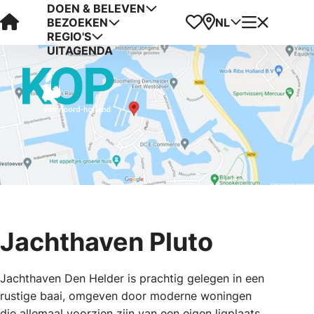
DOEN & BELEVEN
Visit Kop van Holland
Favorieten
Kaart
Menu
NL
BEZOEKEN
REGIO'S
UITAGENDA
Jachthaven Pluto
Jachthaven Den Helder is prachtig gelegen in een
rustige baai, omgeven door moderne woningen
die allemaal voorzien zijn van een eigen ligplaats.