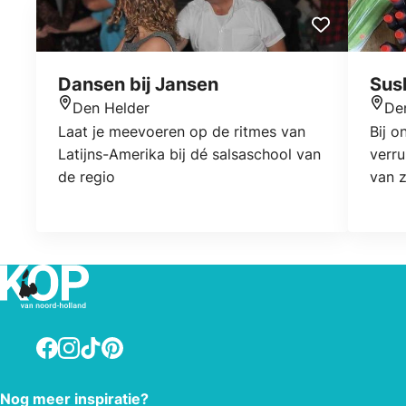
Dansen bij Jansen
Sus
Den Helder
De
Locatie
Locat
Laat je meevoeren op de ritmes van
Bij o
Latijns-Amerika bij dé salsaschool van
verru
de regio
van 
maar
Same
gezel
we ji
te b
overh
Facebook
Instagram
TikTok
Pinterest
Nog meer inspiratie?