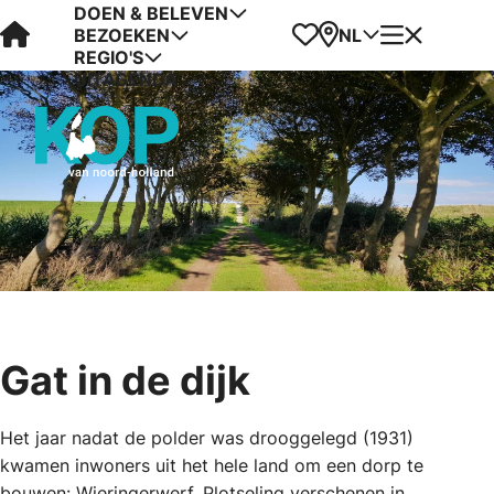
DOEN & BELEVEN
Visit Kop van Holland
Favorieten
Kaart
Menu
NL
BEZOEKEN
REGIO'S
UITAGENDA
Gat in de dijk
Het jaar nadat de polder was drooggelegd (1931)
kwamen inwoners uit het hele land om een dorp te
bouwen: Wieringerwerf. Plotseling verschenen in