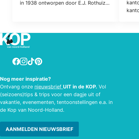
kanto
in 1938 ontworpen door E.J. Rothuizen
kanto
en gebouwd door L. Schotte. In 1945
heeft de kerk onder water gestaan
omdat de Duitse bezetter de dijk had
opgeblazen. De schade was enorm. Na
de bevrijding viel de polder eind 1945
voor de tweede keer droog. In 1947 is
de kerk herbouwd. In 2002 zijn de
Facebook
Instagram
TikTok
Pinterest
Gereformeerde- en Hervormde kerk
samen gegaan. Vandaar de naam ‘De
Nog meer inspiratie?
Samenstroom’.
Ontvang onze
nieuwsbrief
UIT in de KOP.
Vol
(seizoens)tips & trips voor een dagje uit of
vakantie, evenementen, tentoonstellingen e.a. in
de Kop van Noord-Holland.
AANMELDEN NIEUWSBRIEF