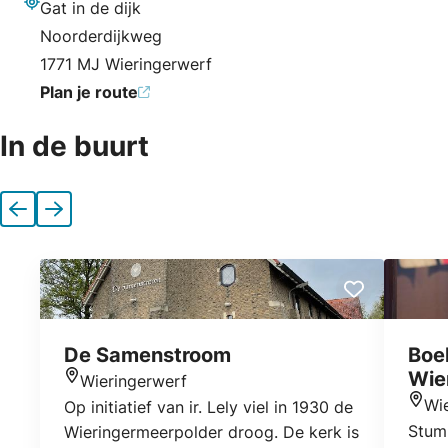
Gat in de dijk
Adres
Noorderdijkweg
1771 MJ Wieringerwerf
Plan je route
In de buurt
Vorige
Volgende
De Samenstroom
Boe
Wie
Wieringerwerf
Locatie
Wi
Op initiatief van ir. Lely viel in 1930 de
Locat
Stum
Wieringermeerpolder droog. De kerk is