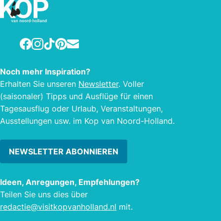
Ihnen bei allen Fragen zu Den Helder
gedre
gerne zur Verfügung. Steigen Sie von
passi
der Tour de Lasalle auf ein Rennrad
Facebook
Instagram
TikTok
Pinterest
E-mail
und radeln Sie durch Den Helder oder
sehen Sie sich das Den Helder VR-
Erlebnis an! Erfahren Sie mehr über
Noch mehr Inspiration?
das Leben und Arbeiten in Den Helder
Erhalten Sie unseren
Newsletter
. Voller
und erleben Sie Den Helder!
(saisonaler) Tipps und Ausflüge für einen
Tagesausflug oder Urlaub, Veranstaltungen,
Ausstellungen usw. im Kop van Noord-Holland.
NEWSLETTER ABONNIEREN
Ideen, Anregungen, Empfehlungen?
Teilen Sie uns dies über
redactie@visitkopvanholland.nl
mit.