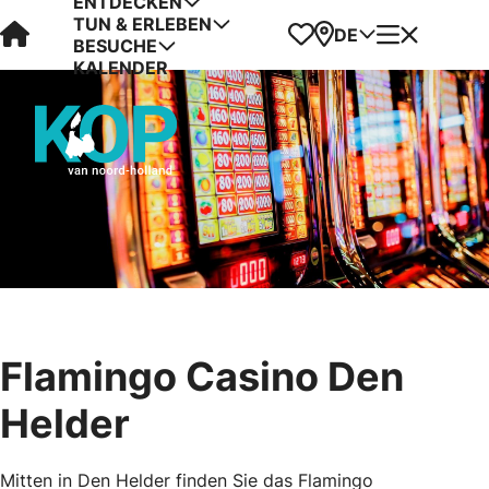
ENTDECKEN
TUN & ERLEBEN
Visit Kop van Holland
Favoriten
Karte
Menü
DE
BESUCHE
KALENDER
Flamingo Casino Den
Helder
Mitten in Den Helder finden Sie das Flamingo