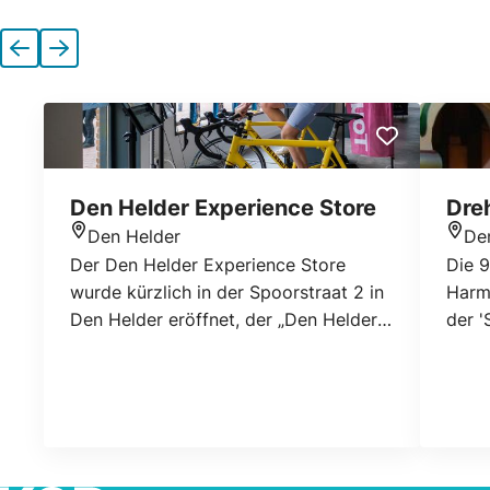
Vorherige
Nächste
Den Helder Experience Store
Dre
Den Helder
De
Standort
Stan
Der Den Helder Experience Store
Die 9
wurde kürzlich in der Spoorstraat 2 in
Harmo
Den Helder eröffnet, der „Den Helder
der '
Experience Store“. Ein informativer
Draai
Informationsspeicher, der
betri
Informationen rund um das Thema
mit d
Wohnen, Arbeiten, Lernen und Freizeit
Den H
bietet. Der Laden wird bald im Mai
origi
eröffnet und unsere Mitarbeiter stehen
Schu