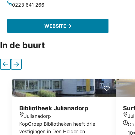
E-mailadres
0223 641 266
Telefoonnummer
WEBSITE
In de buurt
Vorige
Volgende
Bibliotheek Julianadorp
Sur
Julianadorp
Ju
Locatie
Locat
KopGroep Bibliotheken heeft drie
Op
Open
vestigingen in Den Helder en
10: