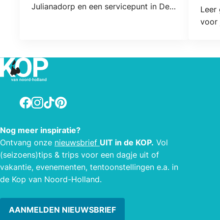
Julianadorp en een servicepunt in De
Leer 
Schooten.
voor 
Facebook
Instagram
TikTok
Pinterest
Nog meer inspiratie?
Ontvang onze
nieuwsbrief
UIT in de KOP.
Vol
(seizoens)tips & trips voor een dagje uit of
vakantie, evenementen, tentoonstellingen e.a. in
de Kop van Noord-Holland.
AANMELDEN NIEUWSBRIEF