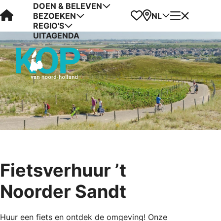
DOEN & BELEVEN
Visit Kop van Holland
Favorieten
Kaart
Menu
NL
BEZOEKEN
REGIO'S
UITAGENDA
Fietsverhuur ’t
Noorder Sandt
Huur een fiets en ontdek de omgeving! Onze