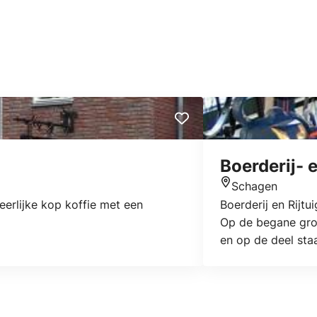
Boerderij-
Schagen
Locatie
erlijke kop koffie met een
Boerderij en Rijt
Op de begane gron
en op de deel sta
rijtuigenmuseum k