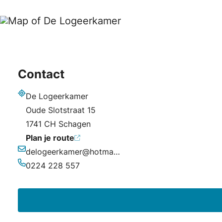
Contact
De Logeerkamer
Adres
Oude Slotstraat 15
1741 CH Schagen
Plan je route
delogeerkamer@hotmail.com
E-mailadres
0224 228 557
Telefoonnummer