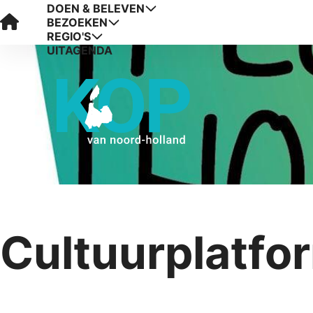
DOEN & BELEVEN
Visit Kop van Holland
BEZOEKEN
REGIO'S
UITAGENDA
Cultuurplatfo