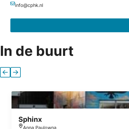
info@cphk.nl
E-mailadres
In de buurt
Vorige
Volgende
Sphinx
Anna Paulowna