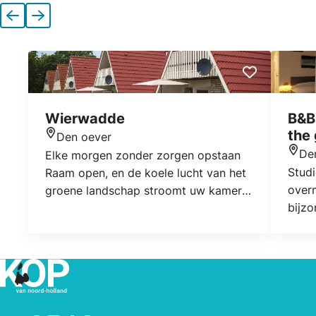
Vorige
Volgende
Wierwadde
B&B 
the 
Den oever
Locatie
De
Elke morgen zonder zorgen opstaan
Locat
Studi
Raam open, en de koele lucht van het
over
groene landschap stroomt uw kamer
bijzo
binnen. Zon. Bos. Koeien. Uitzicht.
muni
Stilte. Een eigen tuintje. Eigen
Oeve
parkeerplaats. En een strandje heel
wadde
dichtbij. DAT is vakantie. Welkom thuis
word
in uw Original Cottage. Perfect voor u
colle
ingericht. Alles is er. Alles is schoon.
getoo
Alles wérkt. En: u bent hier straks