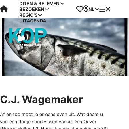
DOEN & BELEVEN
Visit Kop van Holland
Favorieten
Kaart
Menu
NL
BEZOEKEN
REGIO'S
UITAGENDA
C.J. Wagemaker
Af en toe moet je er eens even uit. Wat dacht u
van een dagje sportvissen vanuit Den Oever
(Noord-Holland)?. Heerlijk even uitwaaien, wa(d)t