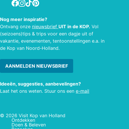
Facebook
Instagram
TikTok
Pinterest
night
geheel eigen baas! Dit is uw thuis. Ook
bijzo
voor uw hond, kat of knaagdier (neem
Nog meer inspiratie?
die i
ze mee!)
Ontvang onze
nieuwsbrief
UIT in de KOP.
Vol
gesch
(seizoens)tips & trips voor een dagje uit of
vakantie, evenementen, tentoonstellingen e.a. in
de Kop van Noord-Holland.
AANMELDEN NIEUWSBRIEF
Ideeën, suggesties, aanbevelingen?
Laat het ons weten. Stuur ons een
e-mail
© 2026 Visit Kop van Holland
Ontdekken
Doen & Beleven