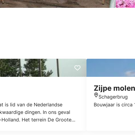
Zijpe molen
Schagerbrug
Locatie
t is lid van de Nederlandse
Bouwjaar is circa
kwaardige dingen. In ons geval
-Holland. Het terrein De Groote
polder, tussen de Westfriese