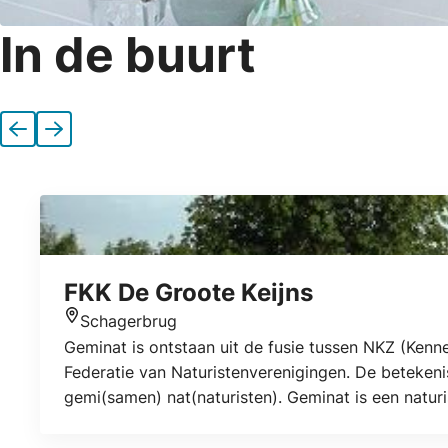
In de buurt
Vorige
Volgende
FKK De Groote Keijns
Schagerbrug
Locatie
Geminat is ontstaan uit de fusie tussen NKZ (Kenn
Federatie van Naturistenverenigingen. De beteken
gemi(samen) nat(naturisten). Geminat is een natur
Keijns, ons door de familie Benedictus ter beschik
omringdijk en de Grote Sloot in.