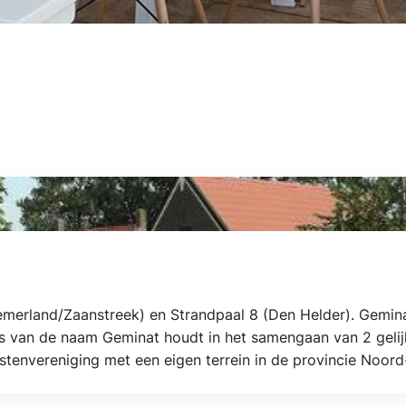
emerland/Zaanstreek) en Strandpaal 8 (Den Helder). Gemina
is van de naam Geminat houdt in het samengaan van 2 gelij
istenvereniging met een eigen terrein in de provincie Noord
king gesteld, is uniek gelegen, midden in de Zijpe- en Haze