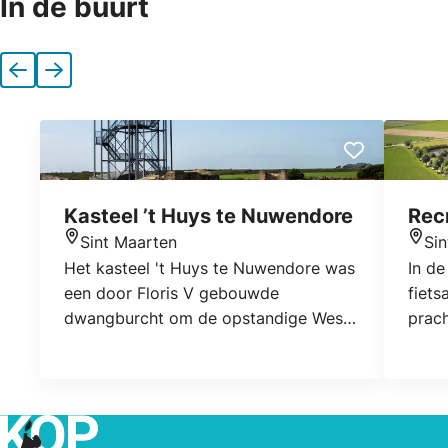
In de buurt
Vorige
Volgende
Kasteel ’t Huys te Nuwendore
Rec
Sint Maarten
Si
Locatie
Locat
Het kasteel 't Huys te Nuwendore was
In d
een door Floris V gebouwde
fiets
dwangburcht om de opstandige West-
prach
Friezen in toom te houden. Het kasteel
Alkma
is in de 13e eeuw gebouwd, tegelijk
Recre
met de burchten in Medemblik,
van d
Wijdenes en Oudorp. Aan het einde
stran
van de 14e eeuw is het kasteel
de d