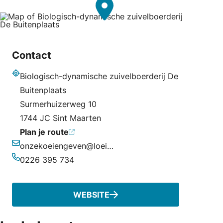
Contact
Biologisch-dynamische zuivelboerderij De
Adres
Buitenplaats
Surmerhuizerweg 10
1744 JC Sint Maarten
Plan je route
onzekoeiengeven@loeigoeiezuivel.nl
E-mailadres
0226 395 734
Telefoonnummer
WEBSITE