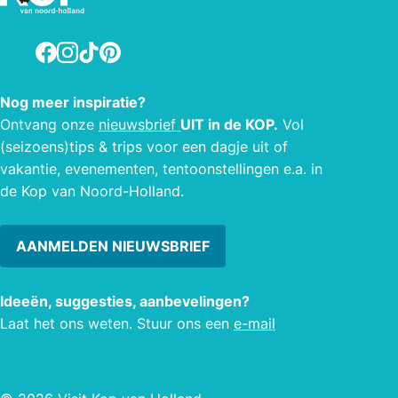
verwoest, waarschijnlijk ten gevolge
van en dijkbreuk. De fundamenten zijn
Facebook
Instagram
TikTok
Pinterest
door de Rijksdienst voor de
Monumentenzorg in 1960
Nog meer inspiratie?
geconserveerd en er is een pad naar
Ontvang onze
nieuwsbrief
UIT in de KOP.
Vol
toe gemaakt. De ruïne ligt in een bocht
(seizoens)tips & trips voor een dagje uit of
van de Westfriese Zeedijk tussen
vakantie, evenementen, tentoonstellingen e.a. in
Eenigenburg en Krabbendam aan de
de Kop van Noord-Holland.
Burchtweg. Een boekje hierover is te
koop bij de VVV.
AANMELDEN NIEUWSBRIEF
Ideeën, suggesties, aanbevelingen?
Laat het ons weten. Stuur ons een
e-mail