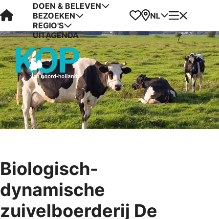
DOEN & BELEVEN
Visit Kop van Holland
Favorieten
Kaart
Menu
NL
BEZOEKEN
REGIO'S
UITAGENDA
Biologisch-
dynamische
zuivelboerderij De