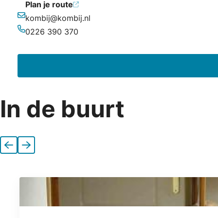
Plan je route
kombij@kombij.nl
E-mailadres
0226 390 370
Telefoonnummer
In de buurt
Vorige
Volgende