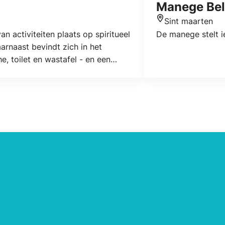
Manege Be
Sint maarten
Locatie
n activiteiten plaats op spiritueel
De manege stelt i
rnaast bevindt zich in het
, toilet en wastafel - en een
derheden: mogelijkheid voor 2 à 3