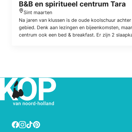
B&B en spiritueel centrum Tara
Sint maarten
Locatie
Na jaren van klussen is de oude koolschuur achter 
gebied. Denk aan lezingen en bijeenkomsten, maar
centrum ook een bed & breakfast. Er zijn 2 slaap
zitgedeelte met een tafel en 4 rieten stoelen. He
extra slaapplaatsen.
Facebook
Instagram
TikTok
Pinterest