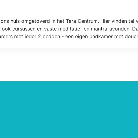
ons huis omgetoverd in het Tara Centrum. Hier vinden tal va
 ook cursussen en vaste meditatie- en mantra-avonden. Daa
kamers met ieder 2 bedden - een eigen badkamer met douche
t ontbijt wordt geserveerd op de benedenverdieping. Bijzon