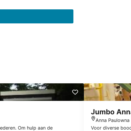
Jumbo Ann
Anna Paulowna
Locatie
oederen. Om hulp aan de
Voor diverse bood