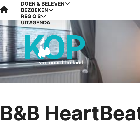
DOEN & BELEVEN
Visit Kop van Holland
BEZOEKEN
REGIO'S
UITAGENDA
B&B HeartBea